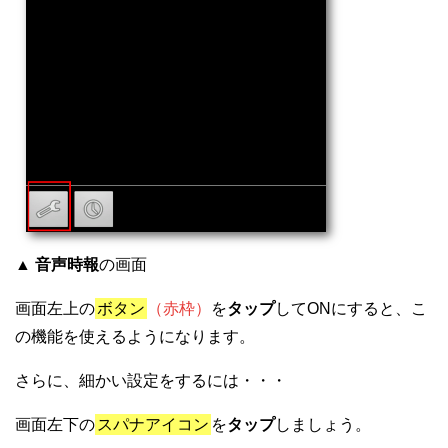
▲
音声時報
の画面
画面左上の
ボタン
（赤枠）
を
タップ
してONにすると、こ
の機能を使えるようになります。
さらに、細かい設定をするには・・・
画面左下の
スパナアイコン
を
タップ
しましょう。