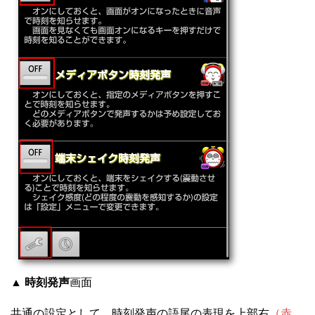
▲
時刻発声
画面
共通の設定として、時刻発声の語尾の表現を上部右
（赤