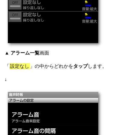
▲
アラーム一覧
画面
「
設定なし
」の中からどれかを
タップ
します。
↓