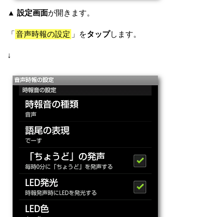
▲
設定画面
が開きます。
「
音声時報の設定
」を
タップ
します。
↓