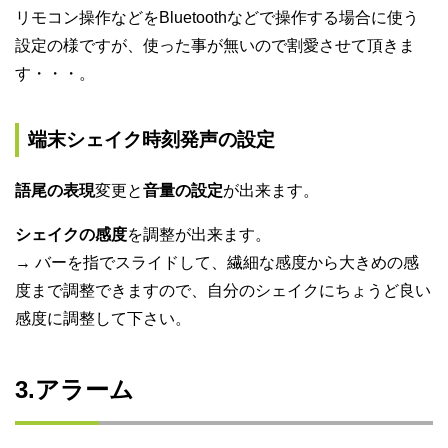
リモコン操作などを
Bluetoothなどで操作する場合に使う
設定の様ですが、使った事が無いので割愛させて頂きま
す・・・。
端末シェイク時刻発声の設定
語尾の表現
変更と
音量の設定
が出来ます。
シェイクの感度
を調整が出来ます。
→ バーを指でスライドして、繊細な感度から大きめの感
度まで調整できますので、自分のシェイクにちょうど良い
感度に調整して下さい。
3.アラーム