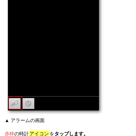
▲ アラームの画面
赤枠
の時計
アイコン
を
タップします。