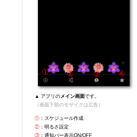
▲ アプリの
メイン画面
です。
（画面下部のモザイクは広告）
①
：スケジュール作成
②
：明るさ設定
③
：通知バー表示ON/OFF