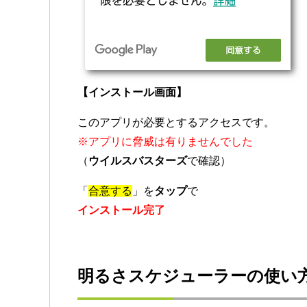
【インストール画面】
このアプリが必要とするアクセスです。
※アプリに脅威は有りませんでした
（
ウイルスバスターズ
で確認）
「
合意する
」を
タップ
で
インストール完了
明るさスケジューラーの使い