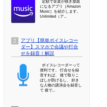
定額で音楽が聴き放題
になるアプリ［Amazon
Music］を紹介します。
Unlimited（ア...
アプリ【簡単ボイスレコー
ダー】スマホで会議や打合
せを録音！解説
ボイスレコーダーって
便利です。 打合せを録
音すれば、 後で取りこ
ぼしが防げるし、 好き
な人物の講演会を録音し
て 後で...