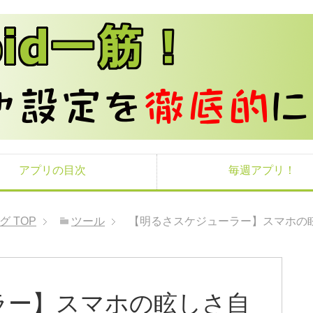
アプリの目次
毎週アプリ！
ログ
TOP
ツール
【明るさスケジューラー】スマホの
ラー】スマホの眩しさ自