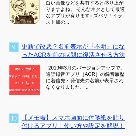
白い画像などを共有すると盛り上が
りますよね。 そんなネタとして最適
なアプリが有ります♪ ズバリ！イラ
スト風の...
更新で改悪？名前表示が『不明』にな
ったACRを前の状態に復活させる方法
2019年3月のバージョンアップで、
通話録音アプリ［ACR］の録音履歴
に着信先・発信先の名前が表示され
なくなりました。 ...
【メモ帳】スマホ画面に付箋紙を貼り
付けるアプリ！使い方や設定を解説！