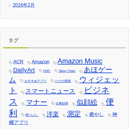
2016年2月
タグ
Amazon Music
ACR
Amazon
あほゲー
DailyArt
FiNC
Sleep Timer
ウィジェッ
ム
おすすめアプリ
ただの壁紙
ビジネ
ト
スマートニュース
ス
便
マナー
似顔絵
仕事効率
利
測定
洋楽
癒やし
神
暇つぶし
棚アプリ