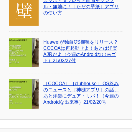
スマホ・タブレット画面をシンプ
ル・無地に！［ただの壁紙］アプリ
の使い方
Huaweiが独自OS機種をリリース？
COCOAは再起動せよ！あとは洋楽
AJRだよ（今週のAndroidな出来ゴ
ト）21/02/27付
［COCOA］［clubhouse］iOS絡み
のニュースと［神棚アプリ］の話、
あと洋楽にデュア・リパ！（今週の
Androidな出来事）21/02/20号