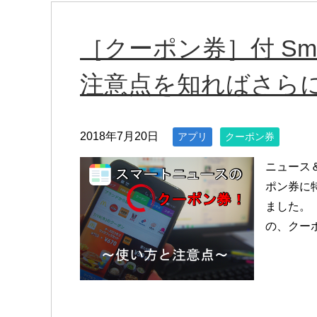
［クーポン券］付 Sma
注意点を知ればさら
2018年7月20日
アプリ
クーポン券
ニュース
ポン券に
ました。
の、クー