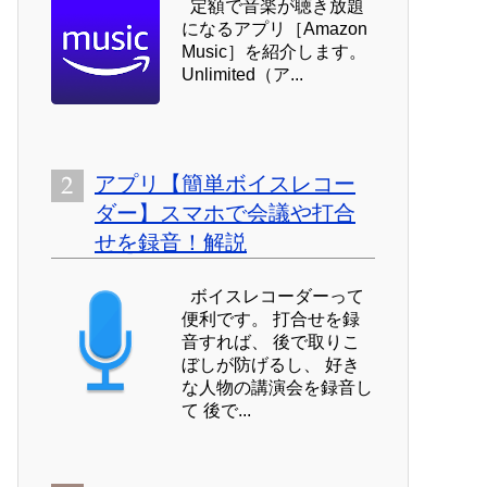
定額で音楽が聴き放題
になるアプリ［Amazon
Music］を紹介します。
Unlimited（ア...
アプリ【簡単ボイスレコー
ダー】スマホで会議や打合
せを録音！解説
ボイスレコーダーって
便利です。 打合せを録
音すれば、 後で取りこ
ぼしが防げるし、 好き
な人物の講演会を録音し
て 後で...