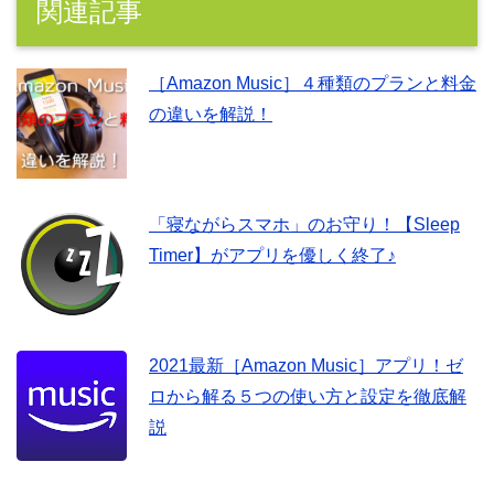
関連記事
［Amazon Music］４種類のプランと料金
の違いを解説！
「寝ながらスマホ」のお守り！【Sleep
Timer】がアプリを優しく終了♪
2021最新［Amazon Music］アプリ！ゼ
ロから解る５つの使い方と設定を徹底解
説