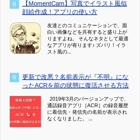
【MomentCam】写真でイラスト風似
顔絵作成！アプリの使い方
友達とのコミュニケーションで、面
白い画像などを共有すると盛り上が
りますよね。 そんなネタとして最適
なアプリが有ります♪ ズバリ！イラ
スト風の...
更新で改悪？名前表示が『不明』にな
ったACRを前の状態に復活させる方法
2019年3月のバージョンアップで、
通話録音アプリ［ACR］の録音履歴
に着信先・発信先の名前が表示され
なくなりました。 ...