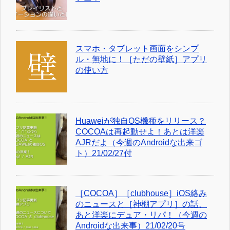
スマホ・タブレット画面をシンプ
ル・無地に！［ただの壁紙］アプリ
の使い方
Huaweiが独自OS機種をリリース？
COCOAは再起動せよ！あとは洋楽
AJRだよ（今週のAndroidな出来ゴ
ト）21/02/27付
［COCOA］［clubhouse］iOS絡み
のニュースと［神棚アプリ］の話、
あと洋楽にデュア・リパ！（今週の
Androidな出来事）21/02/20号